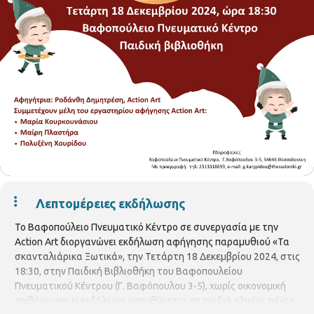
Λεπτομέρειες εκδήλωσης
Το Βαφοπούλειο Πνευματικό Κέντρο σε συνεργασία με την
Action Art διοργανώνει εκδήλωση αφήγησης παραμυθιού «Τα
σκανταλιάρικα Ξωτικά», την Τετάρτη 18 Δεκεμβρίου 2024, στις
18:30, στην Παιδική Βιβλιοθήκη του Βαφοπουλείου
Πνευματικού Κέντρου (Γ. Βαφόπουλου 3-5), χωρίς οικονομική
επιβάρυνση. Η εκδήλωση απευθύνεται σε παιδιά ηλικίας πέντε