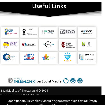
Useful Links
on Social Media
Municipality of Thessaloniki © 2026
Privacy Policy
Terms of Use
Χρησιμοποιούμε cookies για να σας προσφέρουμε την καλύτερη
Telephone Catalog