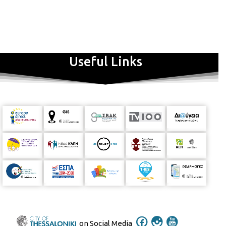
Αλλά το βλέπουμε και στην πράξη παίζοντας διάφορα
παιχνίδια. Τέλος, κατασκευάζουμε μικρά φιλαράκια από (μα τι
άλλο;) μανταλάκια! Το πρόγραμμα παρουσιάζουν οι
εθελόντριες: Ζούβα Κρυσταλλία και Γλυκοφρύδη Πηγή. ΥΛΙΚΑ:
Useful Links
Mανταλάκια ξύλινα, Μαρκαδόρους ή ξυλομπογιές ή
κηρομπογιές, κόλλα, ψαλιδάκι Η Δράση θα πραγματοποιηθεί
Τρίτη 28/11/2017, 6.00μ.μ-7.00μ.μ
Απευθύνεται σε παιδιά 4-8
ετών Δηλώστε συμμετοχή. (μέχρι 15 παιδιά).
on Social Media