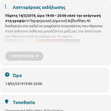
Λεπτομέρειες εκδήλωσης
Πέμπτη 14/3/2019, ώρα 19:00 – 20:00
«Από την ανάγνωση
στη γραφή»
Η Περιφερειακή Δημοτική Βιβλιοθήκη 40
Εκκλησιών σας καλεί να γνωρίσετε αναγνώστες που πέρασαν
στην απέναντι όχθη και μοιράζονται μαζί μας την απόσταση
που διένυσαν από τη «σκέψη ως το χαρτί»..
ΠΕΡΙΣΣΌΤΕΡΑ
Ώρα
14/03/2019
19:00
-
20:00
Διαβάζουμε και συζητάμε διηγήματα και ποίηση, που έγραψαν
μέλη της Λέσχης Ανάγνωσης των 40 Εκκλησιών, όπου ο
αναγνώστης αλλάζει ρόλο και ανα-γνωρίζει το συγγραφέα.
Τοποθεσία
Κείμενα που δεν έχουν εκδοθεί αλλά είναι το αποκρυστάλλωμα
της αγωνίας του αναγνώστη που ενίοτε είναι συγγραφέας σε
Περιφερειακή Βιβλιοθήκη 40 Εκκλησιών