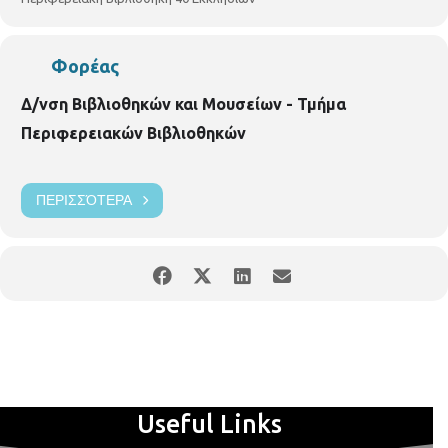
μια αμφίδρομη δημιουργική σχέση! Με τη δημοσιογράφο
Βαλεντίνη Παπαγεωργίου. Είσοδος ελεύθερη.
www.facebook.com/Περιφερειακή-Βιβλιοθήκη-40-
Φορέας
Εκκλησιών-193405794186594/
vivlio.40ekklision@thessaloniki.gr
Περιφερειακή Βιβλιοθήκη 40
Δ/νση Βιβλιοθηκών και Μουσείων - Τμήμα
Εκκλησιών, Γ. Βιζυηνού 57, τηλ. 2310203443
Περιφερειακών Βιβλιοθηκών
ΠΕΡΙΣΣΌΤΕΡΑ
Useful Links