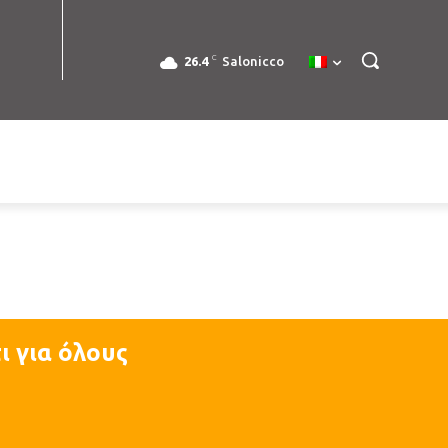
C
26.4
Salonicco
ι για όλους