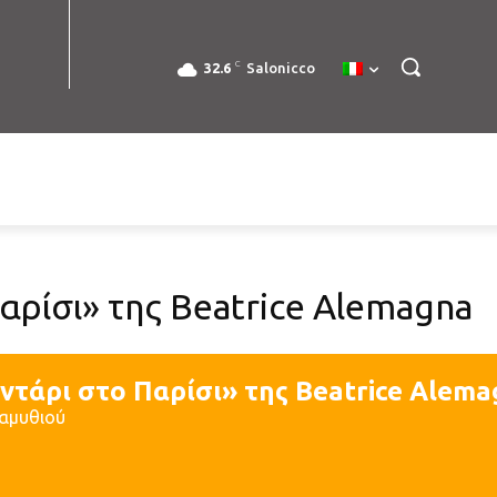
C
32.6
Salonicco
αρίσι» της Beatrice Alemagna
ντάρι στο Παρίσι» της Beatrice Alem
αμυθιού