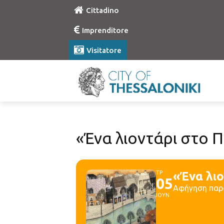
Cittadino
Imprenditore
Visitatore
«Ένα λιοντάρι στο Π
ΤΡ
«Ένα λιο
05
Αφήγηση παρ
ΙΟΥΝ