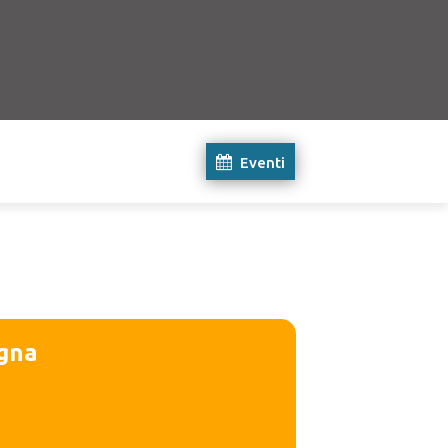
Eventi
agna