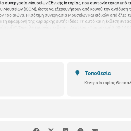
α μία συνεργασία Mουσείων Eθνικής Iστορίας, που συντονίστηκαν υπό τ
ου Μουσείων (ICOM), ώστε να εξερευνήσουν από κοινού την ανάδυση
ον 19ο αιώνα. Η ισότιμη συνεργασία Μουσείων και ειδικών από όλες τ
ακτη εφαρμογή της κυρίαρχης αυτής ιδέας. Γι’ αυτό και η έκθεση εν
νάπτυξη”. Ώρες λειτουργίας έκθεσης: Δευτέρα - Παρασκευή 8:00-14:00 
Τοποθεσία
Κέντρο Ιστορίας Θεσσαλ