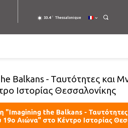
C
33.4
Thessalonique
the Balkans - Ταυτότητες και 
τρο Ιστορίας Θεσσαλονίκης
 "Imagining the Balkans - Ταυτότητε
 19ο Αιώνα" στο Κέντρο Ιστορίας Θε