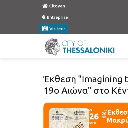
Citoyen
Entreprise
Visiteur
Έκθεση "Imagining 
19ο Αιώνα" στο Κέν
ΔΕ
Έκθεση
ΠΑ
26
20
ΑΠΡ
Μακρύ
ΦΕΒ