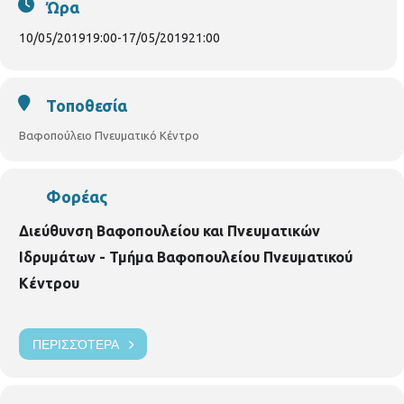
Ώρα
Μακεδονίας «Κλικ, προστάτευσέ το!», στο Βαφοπούλειο
Πνευματικό Κέντρο του Δήμου Θεσσαλονίκης
10/05/2019
19:00
-
17/05/2019
21:00
Τοποθεσία
Βαφοπούλειο Πνευματικό Κέντρο
Φορέας
Διεύθυνση Βαφοπουλείου και Πνευματικών
Ιδρυμάτων - Τμήμα Βαφοπουλείου Πνευματικού
Κέντρου
ΠΕΡΙΣΣΌΤΕΡΑ