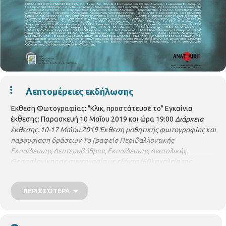
Λεπτομέρειες εκδήλωσης
Έκθεση Φωτογραφίας: "Κλικ, προστάτευσέ το" Εγκαίνια
έκθεσης: Παρασκευή 10 Μαΐου 2019 και ώρα 19:00
Διάρκεια
έκθεσης: 10-17 Μαϊου 2019
Έκθεση μαθητικής φωτογραφίας και
παρουσίαση δράσεων
Τo Γραφείo Περιβαλλοντικής
Εκπαίδευσης Δευτεροβάθμιας Εκπαίδευσης Ανατολικής
Θεσσαλονίκης σε συνεργασία με εξήντα (60) σχολεία της
Θεσσαλονίκης και της περιφέρειας Κεντρικής Μακεδονίας, το
ΚΠΕ Ελευθερίου Κορδελιού & Βερτίσκου και το Εργαστήριο
ΠΕΡΙΣΣΌΤΕΡΑ
Φωτογραφίας του Τμήματος Εικαστικών και Εφαρμοσμένων
Τεχνών της Σχολής Καλών Τεχνών ΑΠΘ διοργανώνει έκθεση
φωτογραφίας και παρουσίαση των δράσεων του
Περιφερειακού δικτύου Περιβαλλοντικής Εκπαίδευσης Κ.