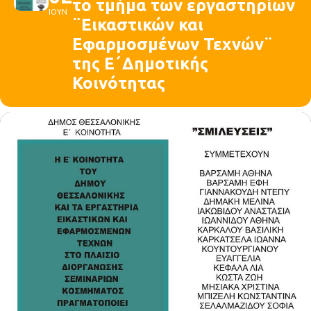
το τμήμα των εργαστηρίων
ΙΟΥΝ
¨Εικαστικών και
Εφαρμοσμένων Τεχνών¨
της Ε΄Δημοτικής
Κοινότητας