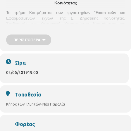
Κοινότητας
Το τμήμα Κοσμήματος των εργαστηρίων ¨Εικαστικών και
Εφαρμοσμένων Τεχνών¨ της Ε΄ Δημοτικής Κοινότητας,
Σχεδιασμός και Κατασκευή Χειροποίητου Κοσμήματος και
Μικρογλυπτικής Κοσμήματος και Αντικειμένου - Παραγωγικό
Κόσμημα, παρουσιάζει τα έργα των μαθητών στην ετήσια
ΠΕΡΙΣΣΌΤΕΡΑ
Έκθεση Κοσμήματος ¨ΣΜΙΛΕΥΣΕΙΣ¨. Το βασικό υλικό είναι το
μέταλλο, το οποίο διαμορφώνεται, σφυρηλατείται κ
αι σμιλεύεται
δίνοντας του νέα μορφή πλαισιώνοντας το από πέτρες και
πληθώρα άλλων υλικών.
Ώρα
Εγκαίνια έκθεσης: Κυριακή 2 Ιουνίου 2019 και ώρα: 7:00 μ.μ.
02/06/2019
19:00
Διάρκεια έκθεσης: από 2 Ιουνίου έως 5 Ιουνίου 2019
Ώρες λειτουργίας έκθεσης: Κυριακή 10-3 & 6-11- Καθημερινές 7-
11
Γυάλινο Περίπτερο: Κήπος των Γλυπτών - Νέας Παραλίας
(στο
Τοποθεσία
ύψος του Λαογραφικού Μουσείου)
Επιμέλεια-Εκπαιδευτής:
Κήπος των Γλυπτών-Νέα Παραλία
Χατζηκύργιος Στέλιος
Φορέας