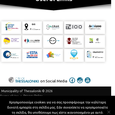
on Social Media
Municipality of Thessaloniki © 2026
Privacy Policy
Terms of Use
Χρησιμοποιούμε cookies για να σας προσφέρουμε την καλύτερη
Telephone Catalog
δυνατή εμπειρία στη σελίδα μας. Εάν συνεχίσετε να χρησιμοποιείτε
Developed by
MyCompany Projects
τη σελίδα, θα υποθέσουμε πως είστε ικανοποιημένοι με αυτό.