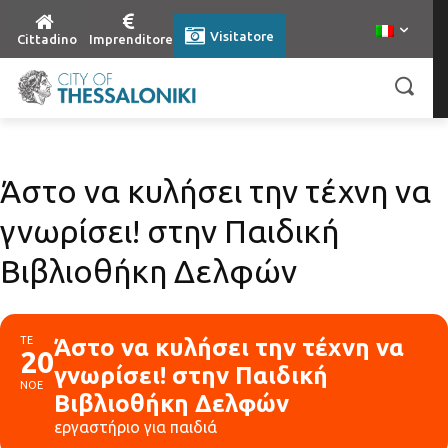
Visitatore
Cittadino
Imprenditore
Άστο να κυλήσει την τέχνη να
γνωρίσει! στην Παιδική
Βιβλιοθήκη Δελφών
ΤΕ
Άστο να κυλήσει την τέχνη να
20
γνωρίσει! στην Παιδική
ΝΟΕ
Βιβλιοθήκη Δελφών
εργαστήριο για παιδιά