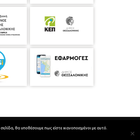
Developed by
MyCompany Projects
 σελίδα, θα υποθέσουμε πως είστε ικανοποιημένοι με αυτό.