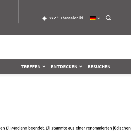
C
33.2
Thessaloniki
TREFFEN
ENTDECKEN
BESUCHEN
 Eli Modiano beendet. Eli stammte aus einer renommierten jüdischen (s