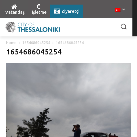
Ziyaretçi
Vatandaş
İşletme
Home
1654686045254
1654686045254
1654686045254