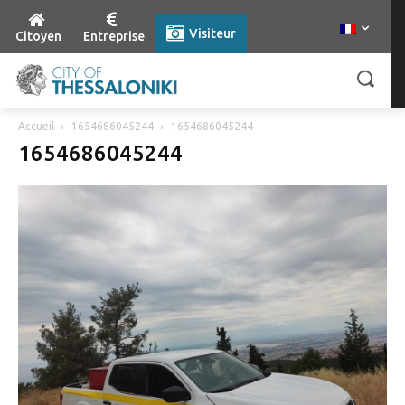
Visiteur
Citoyen
Entreprise
Accueil
1654686045244
1654686045244
1654686045244