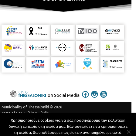
on Social Media
Municipality of Thessaloniki © 2026
Privacy Policy
Terms of Use
Χρησιμοποιούμε cookies για να σας προσφέρουμε την καλύτερη
Telephone Catalog
δυνατή εμπειρία στη σελίδα μας. Εάν συνεχίσετε να χρησιμοποιείτε
Developed by
MyCompany Projects
τη σελίδα, θα υποθέσουμε πως είστε ικανοποιημένοι με αυτό.