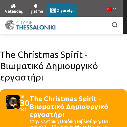
Ziyaretçi
Vatandaş
İşletme
The Christmas Spirit -
Βιωματικό Δημιουργικό
εργαστήρι
ΠΕ
The Christmas Spirit -
30
Βιωματικό Δημιουργικό
ΝΟΕ
εργαστήρι
Στην Κεντρική Παιδική Βιβλιοθήκη. Για
παιδιά 7 – 12 χρονών. Με τηλεφωνική