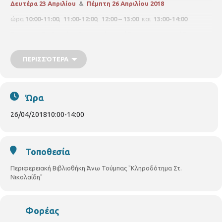
Δευτέρα 23 Απριλίου
&
Πέμπτη 26 Απριλίου 2018
ώρα
10:00-11:00
,
11:00-12:00
,
12:00 – 13:00
και
13:00-14:00
Το τεστ αξιολογεί καθημερινές συνήθειες που επηρεάζουν τη
μνήμη, το ρυθμό γήρανσης του εγκεφάλου και τη
συλλογιστική διαδικασία.
ΠΕΡΙΣΣΌΤΕΡΑ
Για ενήλικες
άνω των 50 ετών
,
θα τηρηθεί σειρά προτεραιότητας.
Δηλώσεις συμμετοχής στη Βιβλιοθήκη Άνω Τούμπας, Γρ.
Λαμπράκη 187,
τηλ. 2310950370
Ώρα
26/04/2018
10:00
-
14:00
Τοποθεσία
Περιφερειακή Βιβλιοθήκη Άνω Τούμπας "Κληροδότημα Στ.
Νικολαίδη"
Φορέας