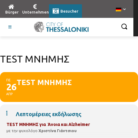
Besucher
Bürger
Unternehmen
TEST ΜΝΗΜΗΣ
ΠΕ
TEST ΜΝΗΜΗΣ
26
ΑΠΡ
Λεπτομέρειες εκδήλωσης
TEST
ΜΝΗΜΗΣ
για Άνοια και
Alzheimer
με την
ψυχολόγο
Χριστίνα Γιάντσιου