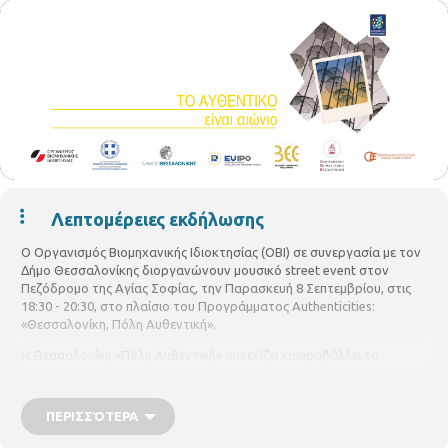
Λεπτομέρειες εκδήλωσης
Ο Οργανισμός Βιομηχανικής Ιδιοκτησίας (ΟΒΙ) σε συνεργασία με τον
Δήμο Θεσσαλονίκης
διοργανώνουν
μουσικό
s
treet
e
vent
στον
Πεζόδρομο της Αγίας Σοφίας,
την
Παρασκευή
8 Σεπτεμβρίου, στις
18:30
- 20:30,
στο
πλαίσιο του
Προγράμματος
Authenticities
:
«Θεσσαλονίκη, Πόλη Αυθεντική»
.
Η Θεσσαλονίκη
«Πόλη Αυθεντική»
συνεχίζει και
προβάλλει το
μήνυμα
«Το αυθεντικό είναι αιώνιο»
και
ενισχύει την προσπάθεια
πάταξης των αρνητικών επιπτώσεων της παραποίησης/απομίμησης
στα εμπορεύματα και τις υπηρεσίες
, με κύριο στόχο την εγρήγορση,
ΠΕΡΙΣΣΌΤΕΡΑ
την
ευαισθητοποίηση
και την εκπαίδευση
των δημοτών και
επισκεπτών της
πόλης. Μόνιμοι
κ
άτοικοι και επισκέπτες θα