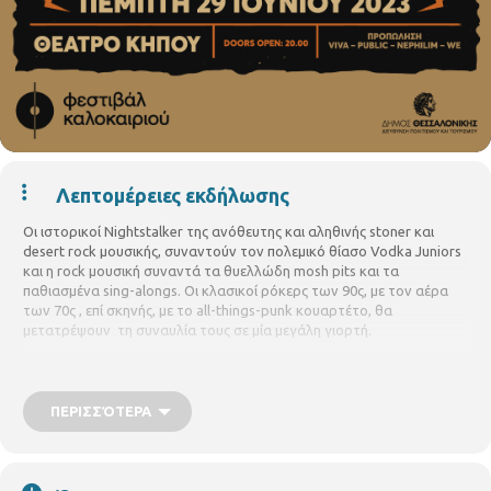
Λεπτομέρειες εκδήλωσης
Οι ιστορικοί Nightstalker της ανόθευτης και αληθινής stoner και
desert rock μουσικής, συναντούν τον πολεμικό θίασο Vodka Juniors
και η rock μουσική συναντά τα θυελλώδη mosh pits και τα
παθιασμένα sing-alongs. Οι κλασικοί ρόκερς των 90ς, με τον αέρα
των 70ς , επί σκηνής, με το all-things-punk κουαρτέτο, θα
μετατρέψουν
τη συναυλία τους σε μία μεγάλη γιορτή.
To double bill που όλοι περιμένανε είναι γεγονός! NIGHTSTALKER
& VODKA JUNIORS live! VODKA JUNIORS & NIGHTSTALKER
ζωντανά! Όπως και να το πεις, θα γίνει χαμός!
Πέμπτη 29
ΠΕΡΙΣΣΌΤΕΡΑ
Ιουνίου, 20.45 Δημοτικό Θέατρο Κήπου
Ώρα προσέλευσης
20:00
Τιμές εισιτηρίων:
από 11€