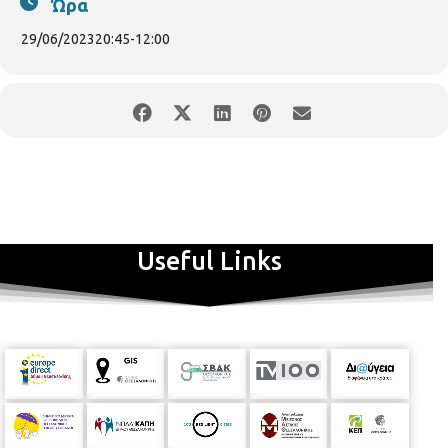
Ώρα
Σημεία προπώλησης:
— viva.gr (πανελλαδικά) — Καταστήματα
29/06/2023
20:45
-
12:00
Wind (πανελλαδικά)
— Καταστήματα Public (πανελλαδικά)
— Πολυχώρος WE (Θεσσαλονίκη)
*Αυστηρά περιορισμένος αριθμός εισιτηρίων, συστήνεται η έγκαιρη
προσέλευση.
Εισιτήρια Viva
εδώ
Διοργάνωση:
Made of Stone
Useful Links