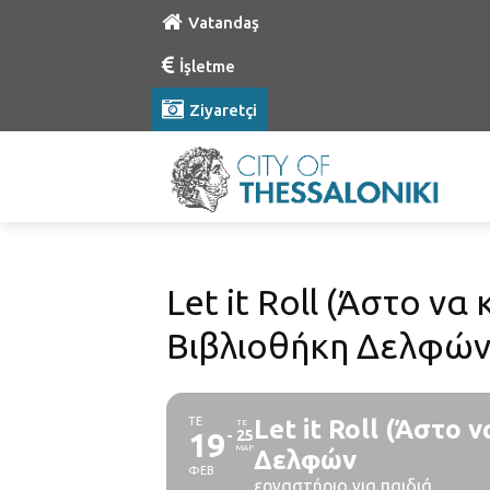
Vatandaş
İşletme
Ziyaretçi
Let it Roll (Άστο να
Βιβλιοθήκη Δελφώ
ΤΕ
Let it Roll (Άστο 
ΤΕ
19
25
ΜΑΡ
Δελφών
ΦΕΒ
εργαστήριο για παιδιά