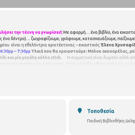
υλήσει την τέχνη να γνωρίσει!
)
Με αφορμή… ένα βιβλίο, ένα εικαστικ
ως ένα δέντρο)… ζωγραφίζουμε, γράφουμε, κατασκευάζουμε, παίζουμε
ίου είναι η εθελόντρια αρχιτέκτονας – εικαστικός
Έλενα Χρυσαφί
:30μμ – 7:30μμ
Υλικά που θα χρειαστούμε: Μπλοκ ακουαρέλας, μπ
ίδι και μία μεγάλη κόλλα
stick
.
Η συμμετοχή είναι δωρεάν αλλά απ
ρώνουν σε περίπτωση ακύρωσης.
Παιδική Βιβλιοθήκη Δελφών
Δελφ
α έως Tετάρτη : 2:00 μ.μ. – 8:30 μ.μ.
Πέμπτη – Παρασκευή : 8.00 π.μ.
Τοποθεσία
Παιδική Βιβλιοθήκη Δελ