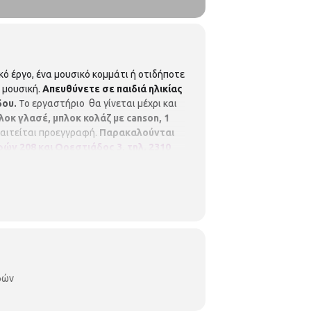
ό έργο, ένα μουσικό κομμάτι ή οτιδήποτε
 μουσική.
Απευθύνετε σε παιδιά ηλικίας
δου.
Το εργαστήριο θα γίνεται μέχρι και
λοκ γλασέ, μπλοκ κολάζ με
canson
, 1
αιτείται προεγγραφή.
Παρακαλούνται
ών 208 και Ορεστιάδος 3, τηλ. 2310
 – 3.00 μ.μ.
p.vivlio.delfon@thessaloniki.g
φών