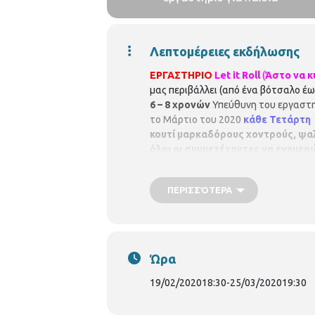
Λεπτομέρειες εκδήλωσης
ΕΡΓΑΣΤΗΡΙΟ
Let
it
Roll
(
Άστο να κ
μας περιβάλλει (από ένα βότσαλο έ
6 – 8 χρονών
Υπεύθυνη του εργαστηρ
το Μάρτιο του 2020
κάθε Τετάρτη 6
κουτί μαρκαδόρους χοντρούς, ψαλ
όλοι οι συμμετέχοντες να ενημε
324090
Ωράριο λειτουργίας
Δευτέρ
ΠΕΡΙΣΣΌΤΕΡΑ
Ώρα
19/02/2020
18:30
-
25/03/2020
19:30