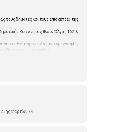
ας τους δημότες και τους επισκέπτες της
 Δημοτικής Κοινότητας (Βασ. Όλγας 162 &
 οι οποίοι θα παρουσιάσουν χορογραφίες
ιασκέδασης και ψυχαγωγίας.
ργήσουν μια μοναδική ατμόσφαιρα και θα
de
και
ΦΙΞ ΕΛΛΑΣ
.
 25ης Μαρτίου 24