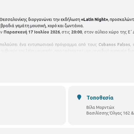
υ Θεσσαλονίκης διοργανώνει την εκδήλωση
«Latin Night»
, προσκαλώντ
 βραδιά γεμάτη μουσική, χορό και ζωντάνια.
ην
Παρασκευή 17 Ιουλίου 2026
, στις
20:00
, στον αύλειο χώρο της Ε΄
 απολαύσει ένα εντυπωσιακό πρόγραμμα από τους
Cubanos Falsos
,
ρυθμούς της latin μουσικής, προσφέροντας μια μοναδική εμπειρία δ
 αναλαμβάνουν οι
DJ Thali
και
DJ PANOS FGN
, οι οποίοι θα δημιου
 τη διάρκεια της εκδήλωσης.
ν ευγενική υποστήριξη των χορηγών
ΤΥΠΟ Χαρακτική, Cafe Le Mon
οινό.
ά γεμάτη μουσική, χορό και καλοκαιρινή διάθεση!
Τοποθεσία
Βίλα Μορντώχ
Βασιλίσσης Όλγας 162 &