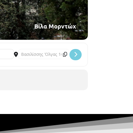
Βίλα Μορντώχ