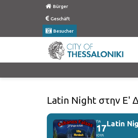
Bürger
Geschäft
Besucher
Latin Night στην Ε'
ΠΑ
Latin Ni
17
ΙΟΥΛ