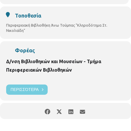
αυτάκια ) και ότι άλλο τραβάει η όρεξή σας και ελάτε στη Βιβλιοθήκη
μας να γιορτάσουμε το “Helloween” με διαδραστικά παιχνίδια και
την κατασκευή με το όνομα “Τερατοαποτύπωμα”
Τοποθεσία
Υλικά:
ένα χαρτόνι Α4 (εκτός μαύρου!), έναν μαύρο μαρκαδόρο,
Περιφερειακή Βιβλιοθήκη Άνω Τούμπας "Κληροδότημα Στ.
κόλλα υγρή, ψαλίδι και "γουρλωτά μάτια".
Νικολαίδη"
Για
παιδιά 4-7 ετών.
Με προεγγραφή
Φορέας
Δ/νση Βιβλιοθηκών και Μουσείων - Τμήμα
Περιφερειακών Βιβλιοθηκών
ΠΕΡΙΣΣΌΤΕΡΑ