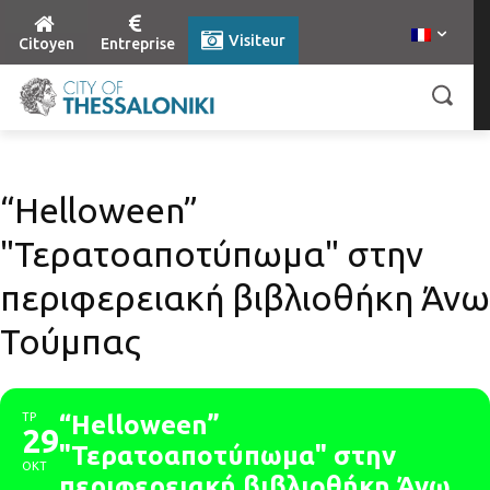
Visiteur
Citoyen
Entreprise
“Helloween”
"Τερατοαποτύπωμα" στην
περιφερειακή βιβλιοθήκη Άνω
Τούμπας
ΤΡ
“Helloween”
29
"Τερατοαποτύπωμα" στην
ΟΚΤ
περιφερειακή βιβλιοθήκη Άνω