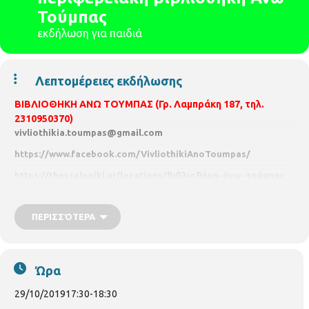
Τούμπας
εκδήλωση για παιδιά
Λεπτομέρειες εκδήλωσης
ΒΙΒΛΙΟΘΗΚΗ ΑΝΩ ΤΟΥΜΠΑΣ
(Γρ. Λαμπράκη 187, τηλ.
2310950370)
vivliothikia.toumpas@gmail.com
https://www.facebook.com/VivliothikiAnoToumpas/
https://thessaloniki.gr/locations/
βιβλιοθήκη-άνω-τούμπας
ΩΡΑΡΙΟ ΒΙΒΛΙΟΘΗΚΗΣ
ΠΕΡΙΣΣΌΤΕΡΑ
Δευτέρα – Παρασκευή : 8:00 – 20:30
Τρίτη 29/10/19, ώρα 17:30 – 18:30
“Helloween” "Τερατοαποτύπωμα"
Ώρα
με τη φοιτήτρια Αγγλικής Φιλολογίας
Αντωνία Τρουλλάκη
29/10/2019
17:30
-
18:30
Παιδιά φορέστε τα αποκριάτικα αξεσουάρ σας, (Καπέλο, γυαλιά,