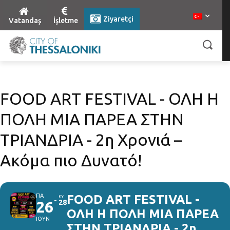
Ziyaretçi
Vatandaş
İşletme
FOOD ART FESTIVAL - ΟΛΗ Η
ΠΟΛΗ ΜΙΑ ΠΑΡΕΑ ΣΤΗΝ
ΤΡΙΑΝΔΡΙΑ - 2η Χρονιά –
Ακόμα πιο Δυνατό!
ΠΑ
FOOD ART FESTIVAL -
ΚΥ
26
28
ΟΛΗ Η ΠΟΛΗ ΜΙΑ ΠΑΡΕΑ
ΙΟΥΝ
ΣΤΗΝ ΤΡΙΑΝΔΡΙΑ - 2η