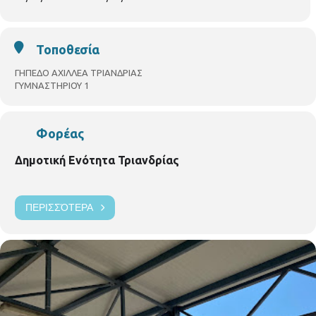
κατοίκους και επισκέπτες της Θεσσαλονίκης, συνδυάζοντας
γαστρονομία, μουσική και πολιτισμό σε ένα τριήμερο ανοιχτό
για όλους.
Τοποθεσία
Είσοδος Ελεύθερη
Το Φεστιβάλ θα πραγματοποιειθει στο
8χ8
γήπεδο ΔΑΚ
ΓΗΠΕΔΟ ΑΧΙΛΛΕΑ ΤΡΙΑΝΔΡΙΑΣ
ΤΡΙΑΝΔΡΙΑΣ (Αχιλλέα Τριανδρίας)
ΓΥΜΝΑΣΤΗΡΙΟΥ 1
ΠΕΜΠΤΗ 26 ΙΟΥΝΙΟΥ
ΠΟΝΤΙΑΚΗ ΒΡΑΔΙΑ με τον
Κώστα Κυριακίδη
Συμμετέχουν:
Φορέας
• Δημήτρης Κοσμίδης – Λύρα
Δημοτική Ενότητα Τριανδρίας
• Γιώργος Τσαρίδης – Νταούλι
• Κώστας Κοσμίδης – Πλήκτρα
Μία ξεχωριστή βραδιά αφιερωμένη στην ποντιακή μουσική
παράδοση, με αγαπημένα τραγούδια και αυθεντικούς ήχους
ΠΕΡΙΣΣΌΤΕΡΑ
που υπόσχονται ένα μεγάλο γλέντι.
ΠΑΡΑΣΚΕΥΗ 27 ΙΟΥΝΙΟΥ
DILEK KOÇ «Από την Κωνσταντινούπολη στη
Θεσσαλονίκη»