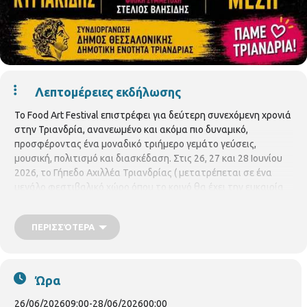
Λεπτομέρειες εκδήλωσης
Το Food Art Festival επιστρέφει για δεύτερη συνεχόμενη χρονιά
στην Τριανδρία, ανανεωμένο και ακόμα πιο δυναμικό,
προσφέροντας ένα μοναδικό τριήμερο γεμάτο γεύσεις,
μουσική, πολιτισμό και διασκέδαση. Στις 26, 27 και 28 Ιουνίου
2026, το Γήπεδο Αχιλλέα Τριανδρίας ( μετατρέπεται σε ένα
μεγάλο φεστιβαλικό χώρο όπου το κοινό θα έχει την ευκαιρία
να απολαύσει αγαπημένες street food προτάσεις, μουσικές
παραστάσεις υψηλού επιπέδου και μια ζωντανή καλοκαιρινή
ΠΕΡΙΣΣΌΤΕΡΑ
ατμόσφαιρα για όλες τις ηλικίες. Το Food Art Festival έχει ήδη
καθιερωθεί ως μία από τις πιο επιτυχημένες καλοκαιρινές
διοργανώσεις της περιοχής και επιστρέφει με ακόμα
περισσότερες συμμετοχές, πλούσιο καλλιτεχνικό πρόγραμμα
Ώρα
και νέες εμπειρίες για τους επισκέπτες.Το Food Art Festival 2026
φιλοδοξεί να αποτελέσει και φέτος σημείο συνάντησης για
26/06/2026
09:00
-
28/06/2026
00:00