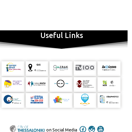
καί το τραγούδησε (μπαχάρι, κανέλα και φιλί) σε μουσική της
Ευανθίας Ρεμπούτσικα (2003-2004). Η ίδια, κατάγεται από την
Αττάλεια της Τουρκίας, αποφοίτησε από την Αρχιτεκτονική Σχολή
του Πολυτεχνείου της Κωνσταντινούπολης, ενώ παράλληλα έκανε
τα πρώτα της βήματά στη Μουσική Ακαδημία της
Κωνσταντινούπολης και στο Σύλλογο Πολιτισμού και Τέχνης του
Useful Links
Ruhi Su, ο οποίος υπήρξε σύμβολο της σύγχρονης τουρκικής λαϊκής
μουσικής. Από το 2000, ζει στη Θεσσαλονίκη.
Έχει δώσει πολλές συναυλίες στην Ελλάδα και στην Κύπρο με το
μουσικό σχήμα “CAFE AMAN” με τραγούδια της Ανατολής, λαϊκά
από τη Σμύρνη, την Κωνσταντινούπολη, τον Πειραιά και την
Αμερική. Συνεργάσθηκε δισκογραφικά, σε συναυλίες και σε
τηλεοπτικές εμφανίσεις με σημαντικά ονόματα του χώρου της
παραδοσιακής και έντεχνης μουσικής, όπως οι: Ευανθία Ρεμπούτσικα,
Γλυκερία, Παναγιώτης Καλαντζόπουλος και άλλοι. Στην τελευταία
προσωπική δισκογραφική της δουλειά Souvenir de Salonique, με
συμμετοχή της Γλυκερίας και της Πέλας Νικολαΐδου, η Ντιλέκ
τραγουδάει αγαπημένα ελληνικά και τούρκικα κομμάτια από την
λαϊκή και παραδοσιακή σκηνή των δύο χωρών, όπως το περίφημο
«Καραπιπερίμ».
Τον Ιούλιο του 2006 πλάι στην Ευανθία Ρεμπούτσικα
συμμετείχε στην Κωνσταντινούπολη σε συναυλία του
Συνδέσμου Αποφοίτων Ζωγραφίου. Τον Αύγουστο του 2006
on Social Media