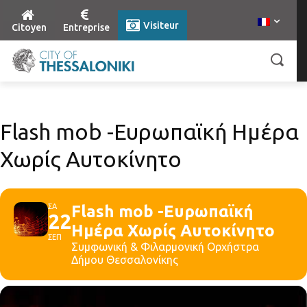
Visiteur
Citoyen
Entreprise
Flash mob -Ευρωπαϊκή Ημέρα
Χωρίς Αυτοκίνητο
ΣΑ
Flash mob -Ευρωπαϊκή
22
Ημέρα Χωρίς Αυτοκίνητο
ΣΕΠ
Συμφωνική & Φιλαρμονική Ορχήστρα
Δήμου Θεσσαλονίκης