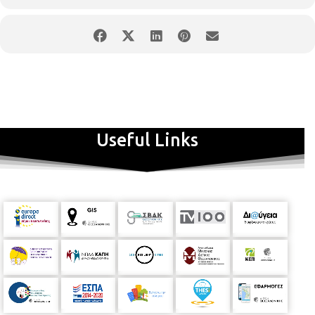
Φιλαρμονική Ορχήστρα Δήμου θεσσαλονίκης[/caption] Όσοι
τους ακολουθήσουν θα μπορέσουν να το ανακαλύψουν και να
γιορτάσουν μαζί τους την Ευρωπαϊκή Ημέρα Χωρίς Αυτοκίνητο.
Τα πρώτα τρία λεπτά του δρώμενου θα μαγνητοσκοπηθούν
από την Δημοτική Τηλεόραση TV 100. Την συναυλία στην οποία
θα παρουσιαστούν ευχάριστα και γνωστά κομμάτια του
κλασικού ρεπερτορίου, που θα ακολουθήσει, θα διευθύνουν οι
αρχιμουσικοί των δύο σωμάτων, Χάρης Ηλιάδης και Κλεάνθης
Useful Links
Ζαρίμπας. Το δρώμενο έκπληξης θα πραγματοποιηθεί σε
κάποιο σημείο της Λεωφόρου Νίκης, που καλείται να
ανακαλύψει το κοινό.
Πρόγραμμα:
Bizet: Πρελούδιο από την
όπερα
Carmen
Strauss:
Radetzky March
κ.ά.
Σκηνοθεσία –
τηλεσκηνοθεσία:
Στέργιος Φουρκιώτης
Κινησιολογία/
χορογραφία:
Ζαχαρούλα Ζεχίρη
Συμμετέχει
η Σχολή Χορού
Ελένη Γουγουτσά
Μουσική διεύθυνση
: Χάρης Ηλιάδης,
Κλεάνθης Ζαρίμπας
Χορηγοί επικοινωνίας