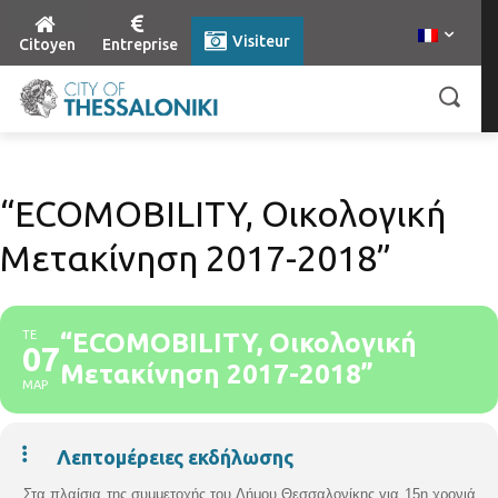
Visiteur
Citoyen
Entreprise
“ECOMOBILITY, Οικολογική
Μετακίνηση 2017-2018”
ΤΕ
“ECOMOBILITY, Οικολογική
07
Μετακίνηση 2017-2018”
ΜΑΡ
Λεπτομέρειες εκδήλωσης
Σ
τα πλαίσια της συμμετοχής του Δήμου
Θεσσαλονίκης για 15η χρονιά