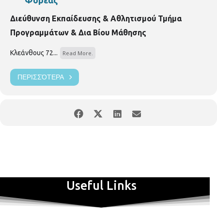
ελεύθερης μετακίνησης και προσβασιμότητας.Ταυτόχρονα,
παρουσιάζουν την ανάγκη της πράσινης μετακίνησης, του καθαρού
Διεύθυνση Εκπαίδευσης & Αθλητισμού Τμήμα
αέρα και της σωστής λειτουργίας των πόλεων.
Προγραμμάτων & Δια Βίου Μάθησης
Στην φετινή εκστρατεία συμμετέχουν τέσσερα (4) γυμνάσια της
Θεσσαλονίκης και συγκεκριμένα το 31ο Γυμνάσιο Θεσσαλονίκης, το
Κλεάνθους 72...
Read More.
6ο Γυμνάσιο Θεσσαλονίκης, το Γυμνάσιο Μυγδονίας και το
Διαπολιτισμικό.
ΠΕΡΙΣΣΌΤΕΡΑ
Είσοδος
ε
λεύθερη.
Useful Links