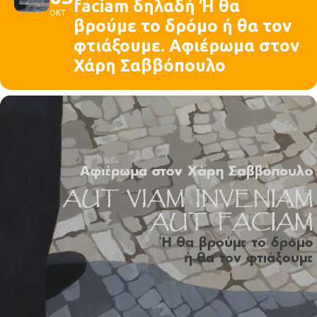
faciam δηλαδή Ή θα
ΟΚΤ
βρούμε το δρόμο ή θα τον
φτιάξουμε. Αφιέρωμα στον
Χάρη Σαββόπουλο