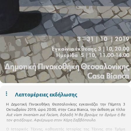
Λεπτομέρειες εκδήλωσης
Η Δημοτική Πινακοθήκη Θεσσαλονίκης εγκαινιάζει την Πέμπτη 3
Οκτωβρίου 2019, ώρα 20:00, στην Casa Bianca, την έκθεση με τίτλο
Aut
viam
inveniam
aut
faciam
, δηλαδή Ή θα βρούμε το δρόμο ή θα
τον φτιάξουμε. Αφιέρωμα στον Χάρη Σαββόπουλο
.
Ο Ιστορικός Τέχνης, καθηγητής Ιστορίας της Τέχνης στο Τμήμα