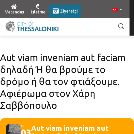
Ziyaretçi
Vatandaş
İşletme
Aut viam inveniam aut faciam
δηλαδή Ή θα βρούμε το
δρόμο ή θα τον φτιάξουμε.
Αφιέρωμα στον Χάρη
Σαββόπουλο
ΠΕ
Aut viam inveniam aut
03