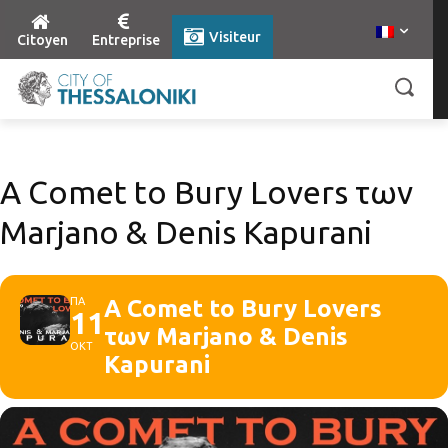
Visiteur
Citoyen
Entreprise
A Comet to Bury Lovers των
Marjano & Denis Kapurani
ΠΑ
A Comet to Bury Lovers
11
των Marjano & Denis
ΟΚΤ
Kapurani