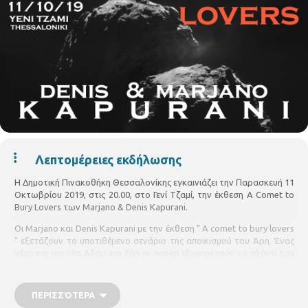
Λεπτομέρειες εκδήλωσης
Η Δημοτική Πινακοθήκη Θεσσαλονίκης εγκαινιάζει την Παρασκευή 11
Οκτωβρίου 2019, στις 20.00, στο Γενί Τζαμί, την έκθεση A Comet to
Bury Lovers των Marjano & Denis Kapurani.
Οι Marjano και Denis Kapurani με την έκθεση " A comet to bury lovers
" εξετάζουν το υποτιθέμενο σενάριο της αποικισμού του Άρη. Ένας
νέος και μια νέα Αδάμ και Εύα οι οποίοι εξυπηρετούν το πλάνο του
human 2.0 στην νέα Εδέμ του πλανήτη Άρη . Η σύγχρονη κοινωνική
και επιστημονική αγωνία για το μέλλον της ανθρωπότητας και η
εναλλακτική φύση του Ανθρώπου.
ΠΕΡΙΣΣΌΤΕΡΑ