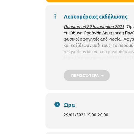
Λεπτομέρειες εκδήλωσης
Παρασκευή 29 Ιανουαρίου 2021
Ώρα 
Υπεύθυνη: Ροδάνθη Δημητρέση Πολ
φυσικοί αφηγητές από Ρωσία, Αφγαν
και ταξίδεψαν μαζί τους. Τα παραμύ
αφηγηθούν και να τα τραγουδήσουν
https://authgr.zoom.us/j/933324197
ΠΕΡΙΣΣΌΤΕΡΑ
Ώρα
29/01/2021
19:00
-
20:00