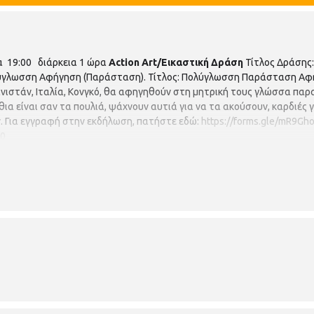
19:00 διάρκεια 1 ώρα
Action Art/Εικαστική Δράση
Τίτλος Δράσης
ύγλωσση Αφήγηση (Παράσταση). Τίτλος: Πολύγλωσση Παράσταση Αφ
ιστάν, Ιταλία, Κονγκό, θα αφηγηθούν στη μητρική τους γλώσσα παρ
θια είναι σαν τα πουλιά, ψάχνουν αυτιά για να τα ακούσουν, καρδιές 
. Για εγγραφή στην εκδήλωση, πατήστε εδώ:
https://forms.gle/mR9G
30