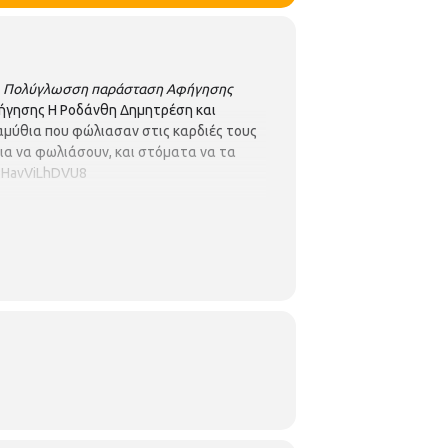
:
Πολύγλωσση παράσταση Αφήγησης
ήγησης Η Ροδάνθη Δημητρέση και
αμύθια που φώλιασαν στις καρδιές τους
για να φωλιάσουν, και στόματα να τα
hoHavViLhDVU8