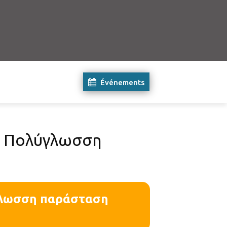
Événements
ς: Πολύγλωσση
ύγλωσση παράσταση