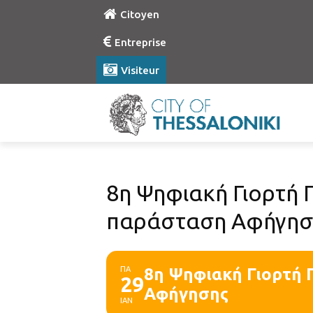
Citoyen
Entreprise
Visiteur
8η Ψηφιακή Γιορτή 
παράσταση Αφήγη
ΠΑ
8η Ψηφιακή Γιορτή 
29
Αφήγησης
ΙΑΝ