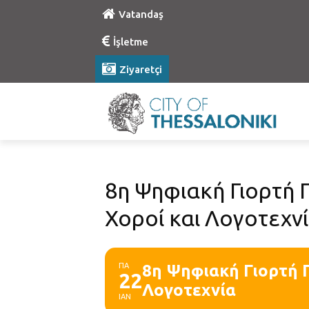
Vatandaş
İşletme
Ziyaretçi
8η Ψηφιακή Γιορτή 
Χοροί και Λογοτεχν
ΠΑ
8η Ψηφιακή Γιορτή 
22
Λογοτεχνία
ΙΑΝ