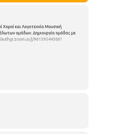
ί Χοροί και Λογοτεχνία Μουσική
υάλωτων ομάδων. Δημιουργία ομάδας με
//authgr.zoom.us/j/96139544366?