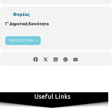
Το Soundsystem των
SKG
’
s
Dub
Alliance
απαρτίζουν οι
Big
Shine
,
Digital
Monk
και
Lorrd
συνθέτοντας ένα δυναμικό Bass τρίο που
έχει τραβήξει για τα καλά την προσοχή του κοινού. Προερχόμενοι
Φορέας
από διαφορετικά μουσικά projects (Ρόδες United – Moriginal Beats –
Κακό Συναπάντημα αντίστοιχα), έχουν και οι τρεις ως κοινό
Γ' Δημοτική Κοινότητα
παρονομαστή την αγάπη τους για την bass κουλτούρα. Ήδη έχουν
συμπληρώσει στο ενεργητικό τους πολυάριθμες εμφανίσεις στην
Ελλάδα και έχουν μοιραστεί τη σκηνή με μεγάλα ονόματα της
ΠΕΡΙΣΣΌΤΕΡΑ
εγχώριας σκηνής αλλά και του εξωτερικού (Dub Pistols, High Tone,
Mad Proffessor, Dub Fx, Radikal Guru, Amit, Zion Train, Groundation,
Alborosie, Dub Inc, Asian Dub Foundation κ.α.).
F
.
F
.
M
.
A
.
D
.
Ένα σχετικά νεο project βασισμένο στo σκοτεινό new wave ήχο των
80s και την electronica / minimal techno του σήμερα. Τριμελές σχήμα,
πολλές επιρροές ,ενα αποτέλεσμα μελαγχολικό, μυστηριώδες,
οργισμένο, ρομαντικό.
Ένα hardware live set που στηρίζεται σε sequencers, drum machines ,
synthesizers, guitar, bass and vocals.
Useful Links
Panagiotis Loukoumas
/Electronics-guitar
Nikos Vaxras
/bass