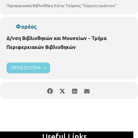
Ο εθελοντικός Χορευτικός Σύλλογος Τούμπας
Περιφερειακή Βιβλιοθήκη Κάτω Τούμπας "Γιώργος Ιωάννου"
Η Σχολή χορού
Let's Dance
To
μουσικό συγκρότημα Ρουμπαγιάτ
Φορέας
Η είσοδος είναι ελεύθερη
Δ/νση Βιβλιοθηκών και Μουσείων - Τμήμα
Υπεύθυνοι Βιβλιοθηκονόμοι Μπατσέλα Ζωή Μυλωνά Ευγενία
Περιφερειακών Βιβλιοθηκών
ΠΕΡΙΣΣΌΤΕΡΑ
Useful Links