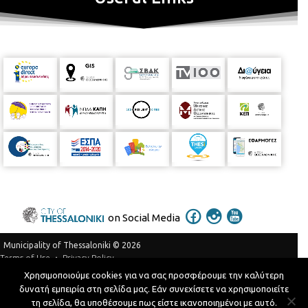
on Social Media
Municipality of Thessaloniki © 2026
Privacy Policy
Terms of Use
Χρησιμοποιούμε cookies για να σας προσφέρουμε την καλύτερη
Telephone Catalog
δυνατή εμπειρία στη σελίδα μας. Εάν συνεχίσετε να χρησιμοποιείτε
Developed by
MyCompany Projects
τη σελίδα, θα υποθέσουμε πως είστε ικανοποιημένοι με αυτό.