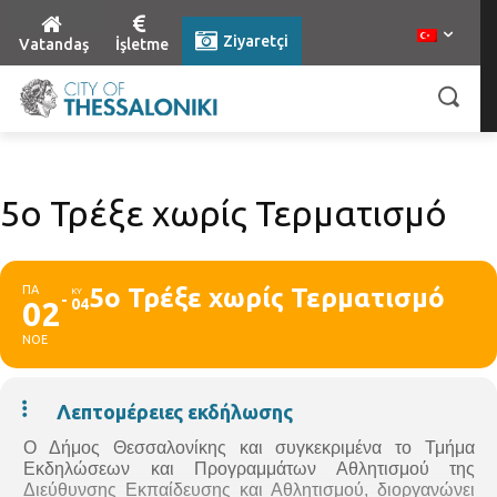
Ziyaretçi
Vatandaş
İşletme
5ο Τρέξε χωρίς Τερματισμό
ΠΑ
5ο Τρέξε χωρίς Τερματισμό
ΚΥ
02
04
ΝΟΕ
Λεπτομέρειες εκδήλωσης
Ο
Δήμος Θεσσαλονίκης
και συγκεκριμένα το Τμήμα
Εκδηλώσεων και Προγραμμάτων Αθλητισμού της
Διεύθυνσης Εκπαίδευσης και Αθλητισμού, διοργανώνει