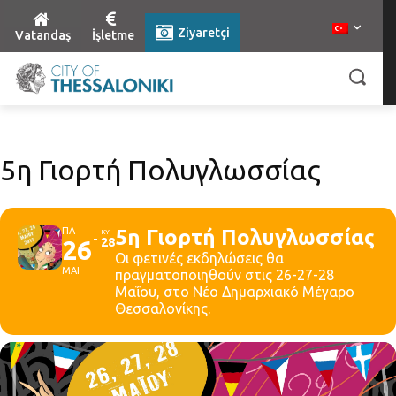
Ziyaretçi
Vatandaş
İşletme
5η Γιορτή Πολυγλωσσίας
ΠΑ
5η Γιορτή Πολυγλωσσίας
ΚΥ
26
28
Οι φετινές εκδηλώσεις θα
ΜΑΙ
πραγματοποιηθούν στις 26-27-28
Μαΐου, στο Νέο Δημαρχιακό Μέγαρο
Θεσσαλονίκης.