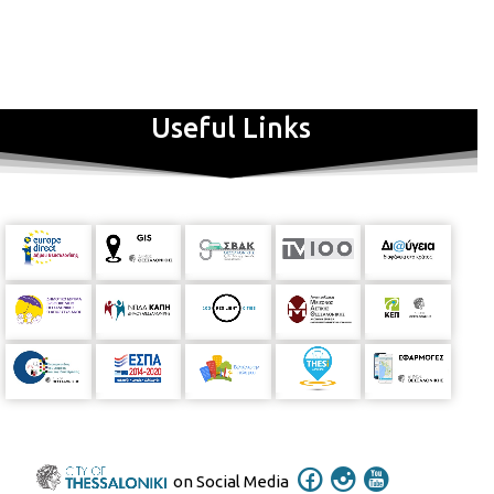
εδώ
και για να δείτε το σποτάκι πατήστε
εδώ.
Για να δείτε τους χώρους που θα διεξαχθεί η γιορτή και τον
εξοπλισμό σε κάθε χώρο πατήστε
εδώ.
Για την πρόσκληση πατήστε
εδώ.
Useful Links
Περισσότερες πληροφορίες σχετικά με την 5η Γιορτή Πολυγλωσσίας
μπορείτε να βρείτε στο blog Γλωσσικές Διαδρομές
εδώ.
on Social Media