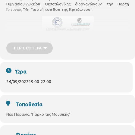
Γυμνασίου-Λυκείου Θεσσαλονίκης διοργανώνουν την Γιορτή
Γειτονιάς
"4η Γιορτή του 5ου της Κριεζώτου"
.
ΠΕΡΙΣΣΌΤΕΡΑ
Ώρα
24/09/2022
19:00
-
22:00
Γιορτάζουμε την συνέχεια ενός ιστορικού δημόσιου σχολείου, το
Σάββατο 24 Σεπτεμβρίου 2022 στις 7:00 μ.μ. στο πάρκο της
Τοποθεσία
Μουσικής, στη Νέα Παραλία απέναντι απο την Γενική Κλινική. Η
είσοδος είναι ελεύθερη.
Νέα Παραλία "Πάρκο της Μουσικής"
Φορέας