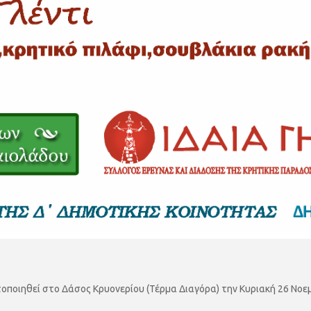
ποιηθεί στο Δάσος Κρυονερίου (Τέρμα Διαγόρα) την Κυριακή 26 Νοεμβ