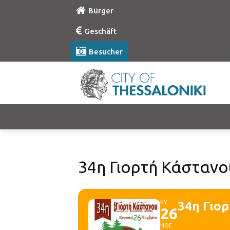
Bürger
Geschäft
Besucher
34η Γιορτή Κάστανο
ΚΥ
34η Γιο
26
ΝΟΕ