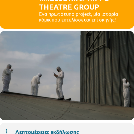
THEATRE GROUP
Ένα πρωτότυπο project, μία ιστορία
κόμικ που εκτυλίσσεται επί σκηνής!
Λεπτομέρειες εκδήλωσης