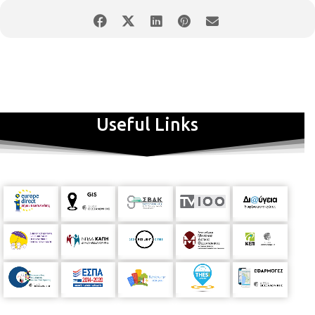
(Παρασκευοπούλου 42, τηλ. 2310 869869).
Λίγα λόγια για το
έργο και την παράσταση:
Οι Hippo Theatre Group (Φώτης
Δούσος και Αλέξανδρος Ράπτης) με συνοδοιπόρους τους
συνεργάτες τους Ελένη Ευθυμίου, Αποστόλη Κουτσιανικούλη
και Γιώργο Σοφικίτη παρουσιάζουν ένα πρωτότυπο project που
συνδυάζει είδη σύγχρονων τεχνών εντάσσοντάς μας σε μια α-
χρονική (θεατρική) πραγματικότητα!
Πάνω σε ένα
κινηματογραφικό πανί, εκτυλίσσεται η ιστορία ενός κόμικ, με
Useful Links
sci-fi θεματολογία, την οποία ταυτόχρονα μας αφηγείται ένα
μουσικοθεατρικό σχήμα ζωντανά μέσα από διαλόγους, ήχους,
και τραγούδια. Τα σκίτσα αποκτούν φωνή, κίνηση και ζωή μέσα
από κινηματογραφικά, μουσικά και θεατρικά στοιχεία.
Mellonia. Αστρικό έτος ΧΚΑ 2059. Μετά τoν πόλεμο ανθρώπων
και μηχανών. Καταπίεση. Επανάσταση. 5η διάσταση.
Αυτοθυσία.
Ένα μεταιχμιακό είδος θεάτρου, που με θεματικό
υπόβαθρό μια δυστοπική κοινωνία του μέλλοντος, σπάει τις
συμβάσεις της παραστατικότητας, προτείνοντας έναν νέο
αφηγηματικό κώδικα.
Θα μπορούσε να οριστεί και ως
live
κινηματογράφος, αλλά δεν είναι ακριβώς. Πρόκειται για
ί;
κόμικ; Σινεμά; Θέατρο; Όλα αυτά μαζ
Συντελεστές:
Παίζουν:
Ελένη Ευθυμίου, Αποστόλης Κουτσιανικούλης, Γιώργος