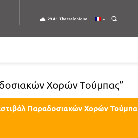
C
29.4
Thessalonique
αδοσιακών Χορών Τούμπας”
εστιβάλ Παραδοσιακών Χορών Τούμπα