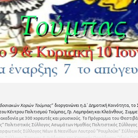
δοσιακών Χορών Τούμπας”
διοργανώνει η Δ΄ Δημοτική Κοινότητα, το 
 του Κέντρου Πολιτισμού Τούμπας, Γρ. Λαμπράκη και Κλεάνθους. Συμ
Μακεδονία με 300 χορευτές και μουσικούς. Το Πρόγραμμα του Φεστιβά
ς” Πολιτιστικός Σύλλογος Ασωμάτων Ημαθίας Πολιτιστικός Σύλλογ
Μορφωτικός Σύλλογος Νέων & Νεανίδων Λουτρού “Ρουμλούκι” Σύλλογο
 Σύλλογος Έρευνας & Διάδοσης της Κρητικής Παράδοσης “Ιδαία Γη” Κ