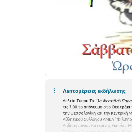
Λεπτομέρειες εκδήλωσης
Δελτίο Τύπου Το
“3ο Φεστιβάλ Παρα
τις 7.00 το απόγευμα στο Θεατράκι
την Θεσσαλονίκη και την Κεντρική 
Αθλητικού Συλλόγου ΑΜΕΑ “Φίλιππο
Αηδημητρινών Κατερίνης Εκπολιτ. 
Σύλλογος Γηγενών Μακεδόνων Θέρμης