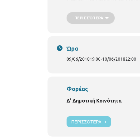
Σύλλογος Κατοίκων Εύοσμου “Κύριλλ
"Εστία Φιλαδελφέων” Μορφωτικός Π
ΠΕΡΙΣΣΌΤΕΡΑ
Όμιλος Θεσσαλονίκης Σύλλογος Ποντ
Ώρα
09/06/2018
19:00
-
10/06/2018
22:00
Φορέας
Δ' Δημοτική Κοινότητα
ΠΕΡΙΣΣΌΤΕΡΑ