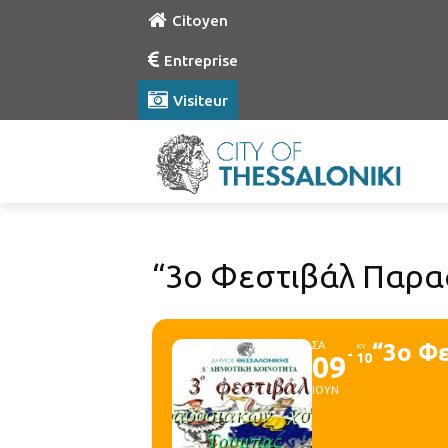
Citoyen
Entreprise
Visiteur
“3ο Φεστιβάλ Παρ
ΣΑ
“3ο Φ
ΚΥ
09
10
ΙΟΥΝ