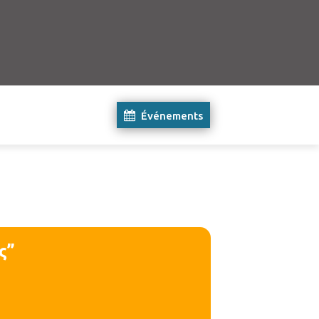
Événements
ς”