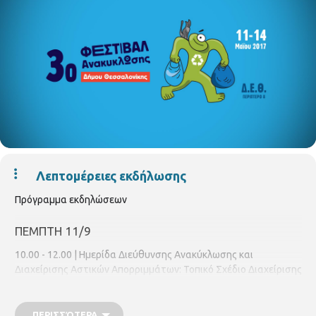
Λεπτομέρειες εκδήλωσης
Πρόγραμμα εκδηλώσεων
ΠΕΜΠΤΗ 11/9
10.00 - 12.00 | Ημερίδα Διεύθυνσης Ανακύκλωσης και
Διαχείρισης Αστικών Απορριμμάτων: Τοπικό Σχέδιο Διαχείρισης
Αστικών Απορριμμάτων και Ανακύκλωση (Συν. Κέντρο Νικ.
Γερμανός). Γιάννης Μπουτάρης: Δήμαρχος Θεσσαλονίκης
Θωμάς Ψαρράς: Γενικός Γραμματέας Δήμου Θεσσαλονίκης,
ΠΕΡΙΣΣΌΤΕΡΑ