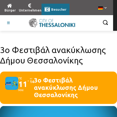
Besucher
Bürger
Unternehmen
3o Φεστιβάλ ανακύκλωσης
Δήμου Θεσσαλονίκης
ΠΕ
3o Φεστιβάλ
ΚΥ
11
14
ανακύκλωσης Δήμου
ΜΑΙ
Θεσσαλονίκης