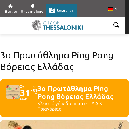
Besucher
Bürger
Unternehmen
3ο Πρωτάθλημα Ping Pong
Βόρειας Ελλάδας
ΣΑ
3ο Πρωτάθλημα Ping
ΚΥ
31
01
ΑΠΡ
Pong Βόρειας Ελλάδας
ΜΑΡ
Κλειστό γήπεδο μπάσκετ Δ.Α.Κ.
Τριανδρίας