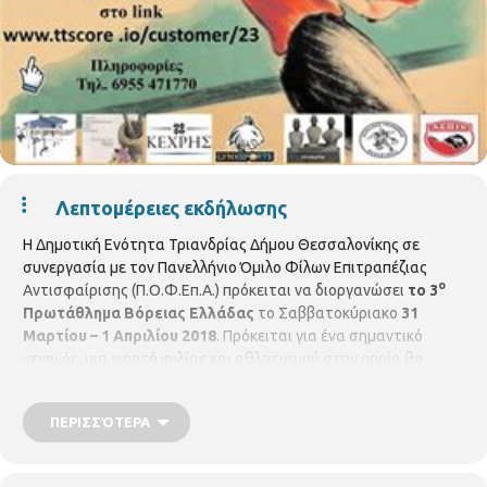
Λεπτομέρειες εκδήλωσης
Η Δημοτική Ενότητα Τριανδρίας Δήμου Θεσσαλονίκης σε
συνεργασία με τον Πανελλήνιο Όμιλο Φίλων Επιτραπέζιας
ο
Αντισφαίρισης (Π.Ο.Φ.Επ.Α.) πρόκειται να διοργανώσει
το 3
Πρωτάθλημα Βόρειας Ελλάδας
το Σαββατοκύριακο
31
Μαρτίου – 1 Απριλίου 2018
. Πρόκειται για ένα σημαντικό
γεγονός, μια γιορτή φιλίας και αθλητισμού στην οποία θα
συμμετέχουν αθλητές από 160 σωματεία από διάφορες πόλεις
της Ελλάδας όπως: Αλεξανδρούπολη, Καβάλα, Κομοτηνή,
ΠΕΡΙΣΣΌΤΕΡΑ
Γιάννενα, Κέρκυρα, Βόλο, Φλώρινα κ.α. Στόχος των
διοργανωτών είναι οι συμμετοχές να ξεπεράσουν τις 100. Τις
αποστολές των αθλητών θα καλωσορίσει το Σάββατο στις