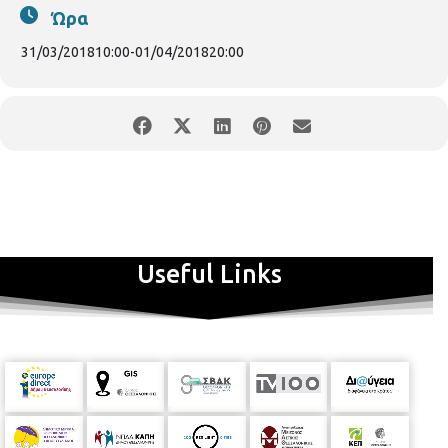
11:00 η Φιλαρμονική Ορχήστρα του Δήμου Θεσσαλονίκης. Η
Ώρα
εκδήλωση θα πλαισιωθεί χορευτικά από την Εθελοντική
Χορευτική Ομάδα Τριανδρίας. Το πρωτάθλημα θα διεξαχθεί
31/03/2018
10:00
-
01/04/2018
20:00
στο κλειστό γήπεδο μπάσκετ του Δημοτικού Αθλητικού
Κέντρου Τριανδρίας. Το Σάββατο 31 Μαρτίου το πρωτάθλημα
θα ξεκινήσει στις 10:00 και θα τελειώσει στις 20:00 και την
Κυριακή από τις 10:00 ως τις 18:00. Για τις ηλεκτρονικές
δηλώσεις πατήστε
εδώ
Useful Links