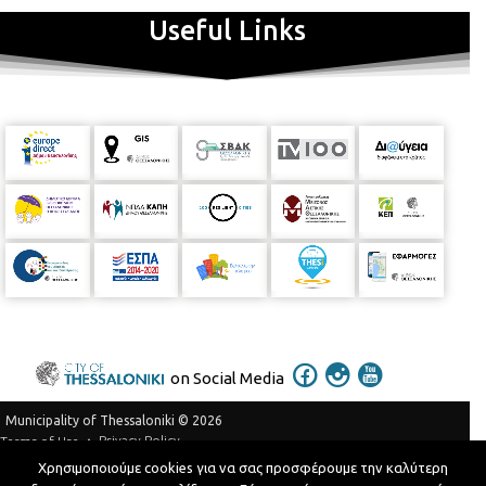
Useful Links
on Social Media
Municipality of Thessaloniki © 2026
Privacy Policy
Terms of Use
Χρησιμοποιούμε cookies για να σας προσφέρουμε την καλύτερη
Telephone Catalog