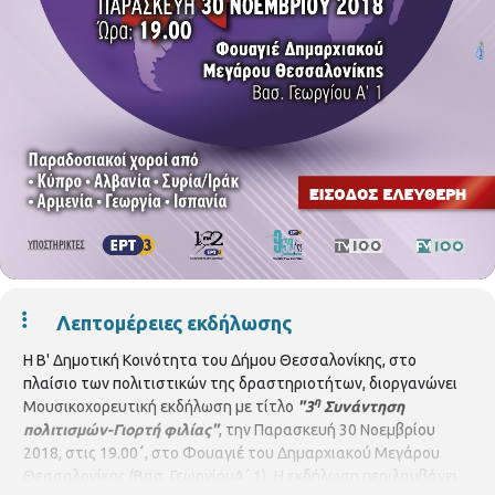
Λεπτομέρειες εκδήλωσης
Η Β' Δημοτική Κοινότητα του Δήμου Θεσσαλονίκης, στο
πλαίσιο των πολιτιστικών της δραστηριοτήτων, διοργανώνει
η
Μουσικοχορευτική εκδήλωση με τίτλο
"3
Συνάντηση
πολιτισμών-Γιορτή φιλίας"
, την Παρασκευή 30 Νοεμβρίου
2018, στις 19.00
΄
, στο Φουαγιέ του Δημαρχιακού Μεγάρου
Θεσσαλονίκης (Βασ. ΓεωργίουΑ΄ 1)
.
Η εκδήλωση περιλαμβάνει