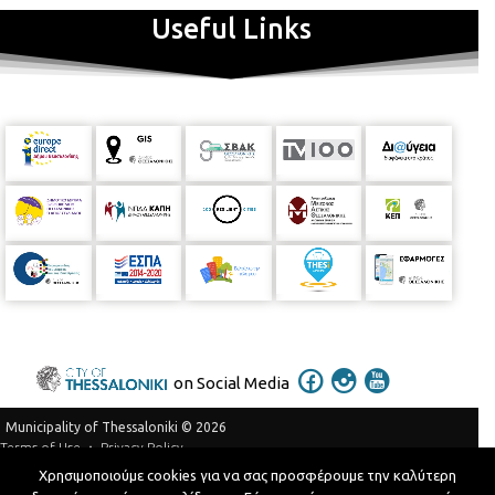
Useful Links
on Social Media
Municipality of Thessaloniki © 2026
Privacy Policy
Terms of Use
Χρησιμοποιούμε cookies για να σας προσφέρουμε την καλύτερη
Telephone Catalog