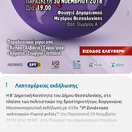
Λεπτομέρειες εκδήλωσης
Η Β' Δημοτική Κοινότητα του Δήμου Θεσσαλονίκης, στο
πλαίσιο των πολιτιστικών της δραστηριοτήτων, διοργανώνει
η
Μουσικοχορευτική εκδήλωση με τίτλο
"3
Συνάντηση
πολιτισμών-Γιορτή φιλίας"
, την Παρασκευή 30 Νοεμβρίου
2018, στις 19.00
΄
, στο Φουαγιέ του Δημαρχιακού Μεγάρου
Θεσσαλονίκης (Βασ. ΓεωργίουΑ΄ 1)
.
Η εκδήλωση περιλαμβάνει