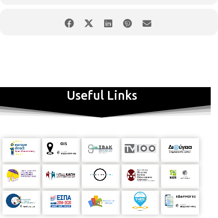
του Σαββάτου θα έχουν ολοκληρωθεί μέχρι τις 14:00 Η διάρκεια
των αγώνων θα είναι 20 λεπτά και σε περίπτωση ισοπαλίας οι
διαγωνιζόμενοι θα εκτελούν από τρία πέναλτι. Οι αθλητές όλων των
ομάδων θα πρέπει να έχουν μαζί τους τη μαθητική τους ταυτότητα ή
κάποιο άλλο αποδεικτικό που να βεβαιώνει την ηλικία τους. Στους
νικητές θα δοθούν κύπελλα και μετάλλια.
Δηλώσεις Συμμετοχής
.
Για πληροφορίες και δηλώσεις συμμετοχής οι ενδιαφερόμενοι θα
πρέπει να απευθύνονται στο Τμήμα Εκδηλώσεων & Προγραμμάτων
Αθλητισμού τηλ.
2313317647 - 2313317646
fax :
2310 277907
και
email:
k.koktsidis@thessaloniki.gr
Δηλώσεις γίνονται δεκτές έως και
την Παρασκευή 9 Ιουνίου (έως τις 10.00 το πρωί)
Useful Links
Πατήστε
εδώ
για τη φόρμα δήλωσης .