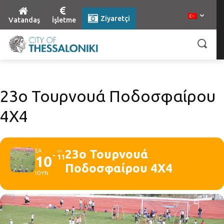
Ziyaretçi
Vatandaş
İşletme
23ο Τουρνουά Ποδοσφαίρου
4Χ4
ΣΑ
23ο Τουρνουά
ΚΥ
10
11
Ποδοσφαίρου 4Χ4
ΙΟΥΝ