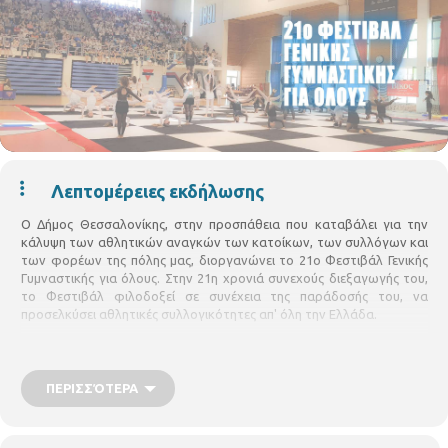
Λεπτομέρειες εκδήλωσης
Ο Δήμος Θεσσαλονίκης, στην προσπάθεια που καταβάλει για την
κάλυψη των αθλητικών αναγκών των κατοίκων, των συλλόγων και
των φορέων της πόλης μας, διοργανώνει το
21ο
Φεστιβάλ Γενικής
Γυμναστικής για όλους. Στην 21η χρονιά συνεχούς διεξαγωγής του,
το Φεστιβάλ φιλοδοξεί σε συνέχεια της παράδοσής του, να
προσελκύσει αθλητικές συλλογικότητες απ' όλη την Ελλάδα.
Σκοπός του Φεστιβάλ είναι η προβολή, η ανάπτυξη και η στήριξη της
γυμναστικής και της ιδέας των ομαδικών γυμναστικών επιδείξεων,
μέσα από μια γιορτή γυμναστικής για όλους, η οποία ενισχύει τη χαρά
ΠΕΡΙΣΣΌΤΕΡΑ
της συμμετοχής, της ομαδικής εμπειρίας και τις νέες κινητικές
αντιλήψεις.