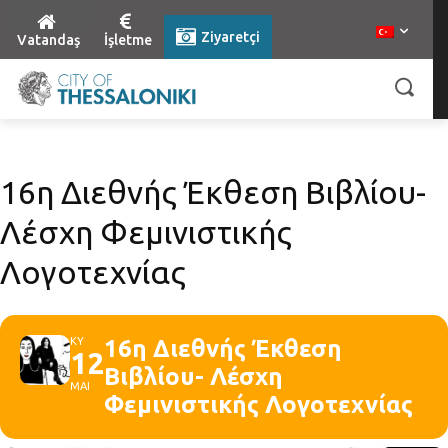
Ziyaretçi
Vatandaş
İşletme
16η Διεθνής Έκθεση Βιβλίου-
Λέσχη Φεμινιστικής
Λογοτεχνίας
ΚΥ
16η Διεθνής Έκθεση
12
Βιβλίου- Λέσχη
ΜΑΙ
Φεμινιστικής Λογοτεχνίας