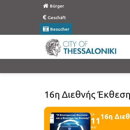
Bürger
Geschäft
Besucher
16η Διεθνής Έκθεση
ΣΑ
16η Διε
11
ΜΑΙ