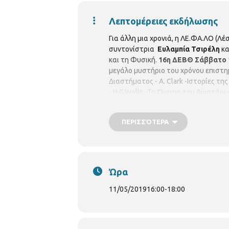
Λεπτομέρειες εκδήλωσης
Για άλλη μια χρονιά, η ΛΕ.ΦΑ.ΛΟ (
συντονίστρια
Ευλαμπία Τσιρέλη
κα
και τη Φυσική.
16η ΔΕΒΘ
Σάββατο 
μεγάλο μυστήριο του χρόνου επιστη
Διαστήματος - Α. Clark -Ιστορίες τ
- H.G.Wells -Τα Όνειρα του Αϊνστάιν
επιστήμονες φυσικοί, συγγραφείς, φ
ΠΕΡΙΣΣΌΤΕΡΑ
Ώρα
11/05/2019
16:00
-
18:00