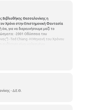
ής Βιβλιοθήκης Θεσσαλονίκης η
 τον Χρόνο στην Επιστημονική Φαντασία
 όχι, για να διερευνήσουμε μαζί το
γνώσματα: -2001 Οδύσσεια του
ώνας") -Ted Chiang -Η Μηχανή του Χρόνου
τη συζήτηση είναι καλεσμένοι
ίκης - Δ.Ε.Θ.