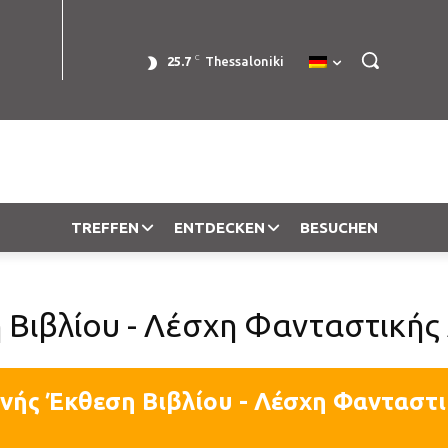
C
25.7
Thessaloniki
TREFFEN
ENTDECKEN
BESUCHEN
 Βιβλίου - Λέσχη Φανταστικής
θνής Έκθεση Βιβλίου - Λέσχη Φανταστ