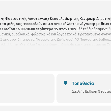
Λέσχη Φανταστικής Λογοτεχνίας) Θεσσαλονίκης της Κεντρικής Δημοτικ
ι τα μέλη, σας προσκαλούν σε μια ανοιχτή λέσχη ανάγνωσης με θέμα
11 Μαΐου
16.00-18.00
περίπτερο 15
σταντ 109
Ελάτε "διαβασμένοι" ή
μονικά, οντολογικά, φιλοσοφικά και λογοτεχνικά! Προτεινόμενα ανα
ης Ζωής σου (διηγήματα: "Ιστορία της Ζωής σου", "Ο Πύργος της Βαβυλ
 - A.Lightman -Ό,τι άλλο έχετε υπόψιν από βιβλία και κινηματογράφο Σ
ιλόσοφοι και θεολόγοι.
Τοποθεσία
Διεθνής Έκθεση Θεσσαλον