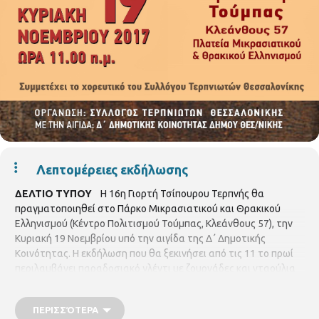
Λεπτομέρειες εκδήλωσης
ΔΕΛΤΙΟ ΤΥΠΟΥ
Η 16η Γιορτή Τσίπουρου Τερπνής θα
πραγματοποιηθεί στο Πάρκο Μικρασιατικού και Θρακικού
Ελληνισμού (Κέντρο Πολιτισμού Τούμπας, Κλεάνθους 57), την
Κυριακή 19 Νοεμβρίου υπό την αιγίδα της Δ΄ Δημοτικής
Κοινότητας. Η εκδήλωση που θα ξεκινήσει από τις 11 το πρωί
περιλαμβάνει παραδοσιακό γλέντι με ζουρνάδες και νταούλια
και την συμμετοχή του χορευτικού συγκροτήματος του
Συλλόγου Τερπιωτών Θεσσαλονίκης. Η Γιορτή Τσίπουρου
ΠΕΡΙΣΣΌΤΕΡΑ
διοργανώνεται από τον Σύλλογο Τερπνιωτών Θεσσαλονίκης