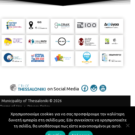
on Social Media
Municipality of Thessaloniki © 2026
Privacy Policy
Terms of Use
Χρησιμοποιούμε cookies για να σας προσφέρουμε την καλύτερη
Telephone Catalog
δυνατή εμπειρία στη σελίδα μας. Εάν συνεχίσετε να χρησιμοποιείτε
Developed by
MyCompany Projects
τη σελίδα, θα υποθέσουμε πως είστε ικανοποιημένοι με αυτό.