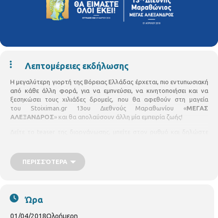
Λεπτομέρειες εκδήλωσης
Η μεγαλύτερη γιορτή της Βόρειας Ελλάδας έρχεται, πιο εντυπωσιακή
από κάθε άλλη φορά, για να εμπνεύσει, να κινητοποιήσει και να
ξεσηκώσει τους χιλιάδες δρομείς, που θα αφεθούν στη μαγεία
του Stoiximan.gr 13ου Διεθνούς Μαραθωνίου «
ΜΕΓΑΣ
ΑΛΕΞΑΝΔΡΟΣ
» και θα απολαύσουν άλλη μία εμπειρία ζωής!
Δείτε το teaser της διοργάνωσης, μπείτε στον ρυθμό και δηλώστε
άμεσα συμμετοχή, εξασφαλίζοντας έγκαιρα τη δική σας θέση στην
εκκίνηση:
ΠΕΡΙΣΣΌΤΕΡΑ
Ο Stoiximan.gr 13ος Διεθνής Μαραθώνιος «
ΜΕΓΑΣ
ΑΛΕΞΑΝΔΡΟΣ
» της Κυριακής 1 Απριλίου 2018 υπόσχεται
μεγαλύτερες συγκινήσεις και περισσότερες εκπλήξεις από κάθε άλλη
φορά!
Ώρα
01/04/2018
Ολοήμερη