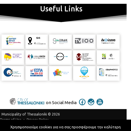
Useful Links
on Social Media
Municipality of Thessaloniki © 2026
Privacy Policy
Terms of Use
Χρησιμοποιούμε cookies για να σας προσφέρουμε την καλύτερη
Telephone Catalog