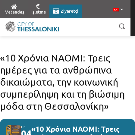
Ziyaretçi
Vatandaş
İşletme
«10 Χρόνια NAOMI: Τρεις
ημέρες για τα ανθρώπινα
δικαιώματα, την κοινωνική
συμπερίληψη και τη βιώσιμη
μόδα στη Θεσσαλονίκη»
ΠΕ
«10 Χρόνια NAOMI: Τρεις
04