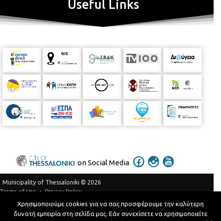
Useful Links
on Social Media
Municipality of Thessaloniki © 2026
Privacy Policy
Terms of Use
Χρησιμοποιούμε cookies για να σας προσφέρουμε την καλύτερη
Telephone Catalog
δυνατή εμπειρία στη σελίδα μας. Εάν συνεχίσετε να χρησιμοποιείτε
Developed by
MyCompany Projects