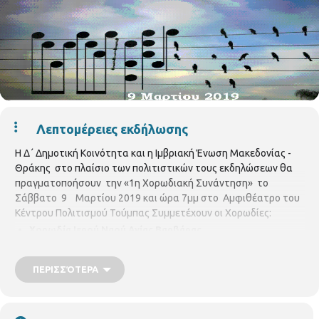
Λεπτομέρειες εκδήλωσης
Η Δ΄ Δημοτική Κοινότητα και η Ιμβριακή Ένωση Μακεδονίας -
Θράκης στο πλαίσιο των πολιτιστικών τους εκδηλώσεων θα
πραγματοποήσουν την «1η Χορωδιακή Συνάντηση» το
Σάββατο 9 Μαρτίου 2019 και ώρα 7μμ στο Αμφιθέατρο του
Κέντρου Πολιτισμού Τούμπας Συμμετέχουν οι Χορωδίες:
Χορωδία Ιερού Ναού Αγίας Βαρβάρας
Χορωδία Ενηλίκων Καλλιτεχνικού Εργαστηρίου Ι.Ν. Αγ.
Θεράποντα
ΠΕΡΙΣΣΌΤΕΡΑ
Χορωδία Πολιτιστικού Συλλόγου Μαλακοπής
Αδελφότητα των Απανταχού Ηρακλειτσιανών Καβάλας