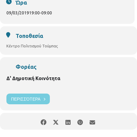
Ώρα
Χορωδία Ιμβριακής Ένωσης Μακεδονίας - Θράκης
09/03/2019
19:00
-
09:00
Κανταδόροι της Ίμβρου
Η είσοδος είναι ελεύθερη.
Τοποθεσία
Κέντρο Πολιτισμού Τούμπας
Φορέας
Δ' Δημοτική Κοινότητα
ΠΕΡΙΣΣΌΤΕΡΑ